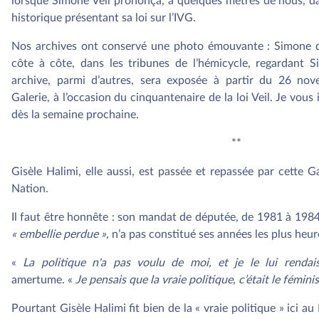
lorsque Simone Veil prononça, à quelques mètres de nous, da
historique présentant sa loi sur l’IVG.
Nos archives ont conservé une photo émouvante : Simone d
côte à côte, dans les tribunes de l’hémicycle, regardant S
archive, parmi d’autres, sera exposée à partir du 26 nov
Galerie, à l’occasion du cinquantenaire de la loi Veil. Je vous 
dès la semaine prochaine.
**
Gisèle Halimi, elle aussi, est passée et repassée par cette 
Nation.
Il faut être honnête : son mandat de députée, de 1981 à 1984
« embellie perdue »,
n’a pas constitué ses années les plus heur
«
La politique n'a pas voulu de moi, et je le lui rendai
amertume. «
Je pensais que la vraie politique, c’était le fémini
Pourtant Gisèle Halimi fit bien de la « vraie politique » ici 