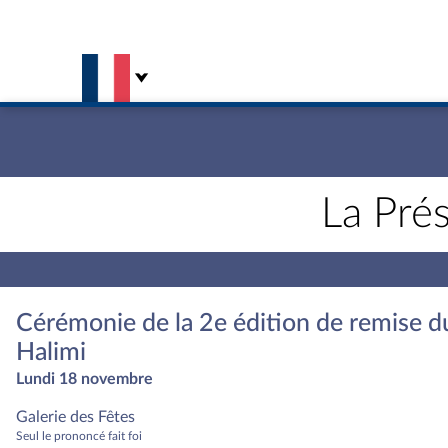
Aller au contenu
Aller en bas de la page
La Pré
Cérémonie de la 2e édition de remise du 
Halimi
Lundi 18 novembre
Galerie des Fêtes
Seul le prononcé fait foi