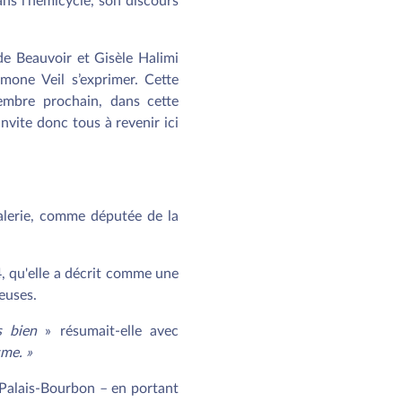
ns l’hémicycle, son discours
e Beauvoir et Gisèle Halimi
imone Veil s’exprimer. Cette
embre prochain, dans cette
invite donc tous à revenir ici
Galerie, comme députée de la
, qu'elle a décrit comme une
euses.
s bien
» résumait-elle avec
sme. »
au Palais-Bourbon – en portant