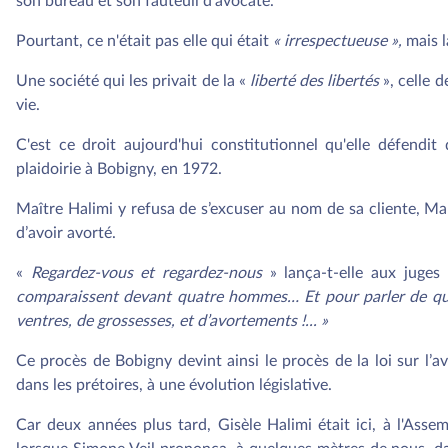
son bureau et son fauteuil d’avocate.
Pourtant, ce n'était pas elle qui était
« irrespectueuse »,
mais l
Une société qui les privait de la «
liberté des libertés
», celle d
vie.
C'est ce droit aujourd'hui constitutionnel qu'elle défendit
plaidoirie à Bobigny, en 1972.
Maître Halimi y refusa de s’excuser au nom de sa cliente, Ma
d’avoir avorté.
«
Regardez-vous et regardez-nous
» lança-t-elle aux juge
comparaissent devant quatre hommes… Et pour parler de quo
ventres, de grossesses, et d’avortements !... »
Ce procès de Bobigny devint ainsi le procès de la loi sur l’a
dans les prétoires, à une évolution législative.
Car deux années plus tard, Gisèle Halimi était ici, à l'Ass