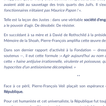
avaient aidé au sauvetage des trois quarts des Juifs. Il s’e
fonctionnaires n’étaient pas Maurice Papon ! »
.
Telle est la leçon des Justes : dans une véritable
société d'en
a le pouvoir d'agir. De désobéir. De résister.
En succédant à sa mère et à David de Rothschild à la présid
Mémoire de la Shoah, Pierre-François amplifia cette œuvre de
Dans son dernier rapport d'activité à la Fondation — dress
soutenus —, il eut cette formule :
« Agir aujourd'hui au nom 
cette
« haine antijuive irrationnelle, virulente et poisseuse, 
hypocrites d'un antisionisme décomplexé. »
**
Face à ce péril, Pierre-François Veil plaçait son espéranc
République.
Pour cet humaniste et cet universaliste, la République fut toujo