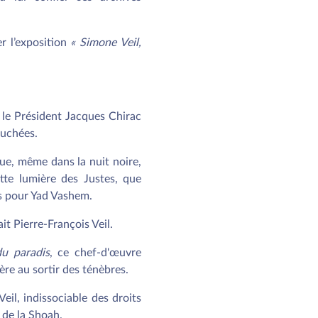
r l’exposition
« Simone Veil,
r le Président Jacques Chirac
auchées.
que, même dans la nuit noire,
tte lumière des Justes, que
is pour Yad Vashem.
ait Pierre-François Veil.
du paradis
, ce chef-d'œuvre
re au sortir des ténèbres.
eil, indissociable des droits
 de la Shoah.