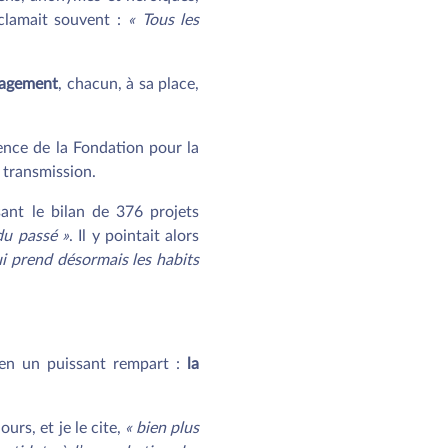
xclamait souvent :
« Tous les
gagement
, chacun, à sa place,
ence de la Fondation pour la
 transmission.
ant le bilan de 376 projets
du passé »
. Il y pointait alors
qui prend désormais les habits
e en un puissant rempart :
la
urs, et je le cite,
« bien plus