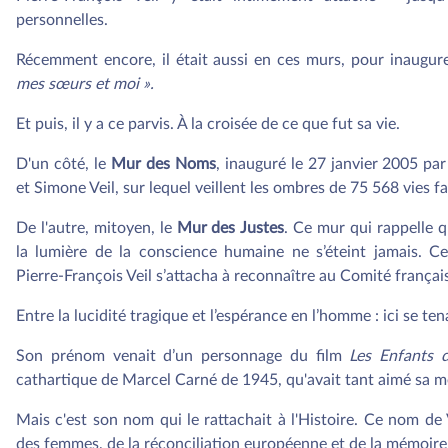
personnelles.
Récemment encore, il était aussi en ces murs, pour inaugure
mes sœurs et moi ».
Et puis, il y a ce parvis. À la croisée de ce que fut sa vie.
D'un côté, le
Mur des Noms
, inauguré le 27 janvier 2005 pa
et Simone Veil, sur lequel veillent les ombres de 75 568 vies f
De l'autre, mitoyen, le
Mur des Justes
. Ce mur qui rappelle 
la lumière de la conscience humaine ne s’éteint jamais. Ce
Pierre-François Veil s’attacha à reconnaître au Comité frança
Entre la lucidité tragique et l’espérance en l’homme : ici se ten
Son prénom venait d’un personnage du film
Les
Enfants 
cathartique de Marcel Carné de 1945, qu'avait tant aimé sa mè
Mais c'est son nom qui le rattachait à l'Histoire. Ce nom de V
des femmes, de la réconciliation européenne et de la mémoire