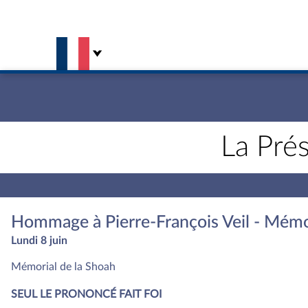
Aller au contenu
Aller en bas de la page
La Pré
Hommage à Pierre-François Veil - Mémo
Lundi 8 juin
Mémorial de la Shoah
SEUL LE PRONONCÉ FAIT FOI