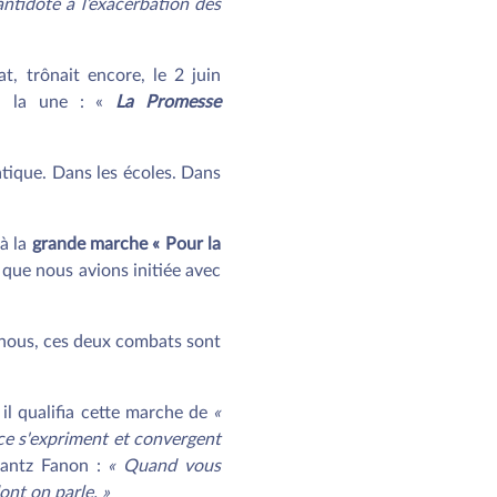
ntidote à l’exacerbation des
t, trônait encore, le 2 juin
 à la une : «
La Promesse
atique. Dans les écoles. Dans
 à la
grande marche « Pour la
que nous avions initiée avec
r nous, ces deux combats sont
 il qualifia cette marche de
«
nce s'expriment et convergent
Frantz Fanon :
« Quand vous
ont on parle. »