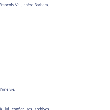
rançois Veil, chère Barbara,
d’une vie.
à lui confier ses archives