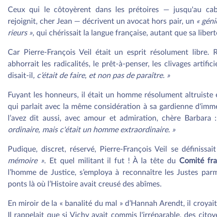
Ceux qui le côtoyèrent dans les prétoires — jusqu'au cab
rejoignit, cher Jean — décrivent un avocat hors pair, un
« géni
rieurs »
, qui chérissait la langue française, autant que sa liber
Car Pierre-François Veil était un esprit résolument libre. R
abhorrait les radicalités, le prêt-à-penser, les clivages artifici
disait-il
, c’était de faire, et non pas de paraître. »
Fuyant les honneurs, il était un homme résolument altruist
qui parlait avec la même considération à sa gardienne d'imm
l’avez dit aussi, avec amour et admiration, chère Barbara 
ordinaire, mais c'était un homme extraordinaire. »
Pudique, discret, réservé, Pierre-François Veil se définis
mémoire »
. Et quel militant il fut ! À la tête du
Comité fr
l’homme de Justice, s’employa à reconnaître les Justes parm
ponts là où l’Histoire avait creusé des abîmes.
En miroir de la « banalité du mal » d’Hannah Arendt, il croyai
Il rappelait que si Vichy avait commis l'irréparable, des cit