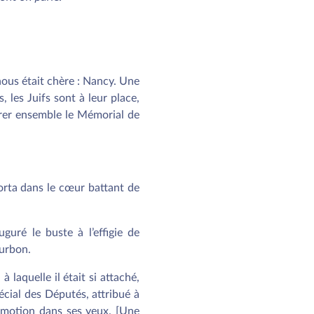
 nous était chère : Nancy. Une
s, les Juifs sont à leur place,
rer ensemble le Mémorial de
orta dans le cœur battant de
uré le buste à l’effigie de
ourbon.
 à laquelle il était si attaché,
pécial des Députés, attribué à
 émotion dans ses yeux. [Une