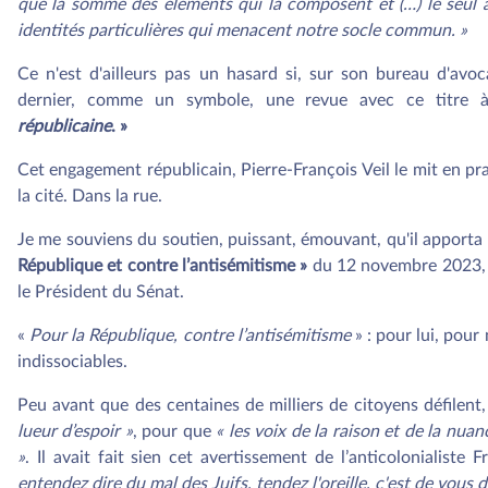
que la somme des éléments qui la composent et (…) le seul a
identités particulières qui menacent notre socle commun. »
Ce n'est d'ailleurs pas un hasard si, sur son bureau d'avoca
dernier, comme un symbole, une revue avec ce titre
républicaine
. »
Cet engagement républicain, Pierre-François Veil le mit en pr
la cité. Dans la rue.
Je me souviens du soutien, puissant, émouvant, qu'il apporta
République et contre l’antisémitisme »
du 12 novembre 2023, 
le Président du Sénat.
«
Pour la République, contre l’antisémitisme
» : pour lui, pou
indissociables.
Peu avant que des centaines de milliers de citoyens défilent,
lueur d’espoir »
, pour que
« les voix de la raison et de la nua
»
. Il avait fait sien cet avertissement de l’anticolonialiste 
entendez dire du mal des Juifs, tendez l'oreille, c'est de vous d