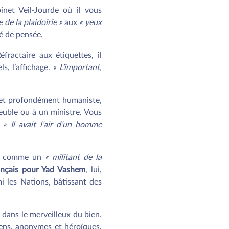
inet Veil-Jourde où il vous
e de la plaidoirie »
aux
« yeux
té de pensée.
éfractaire aux étiquettes, il
els, l’affichage. «
L’important,
e et profondément humaniste,
euble ou à un ministre. Vous
:
« Il avait l’air d’un homme
sait comme un
« militant de la
ançais pour Yad Vashem
, lui,
i les Nations, bâtissant des
t dans le merveilleux du bien.
oyens, anonymes et héroïques,