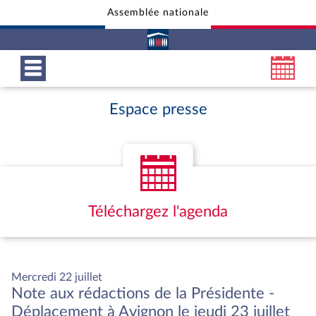
Assemblée nationale
Aller au contenu
Aller en bas de la page
Espace presse
Téléchargez l'agenda
Mercredi 22 juillet
Note aux rédactions de la Présidente -
Déplacement à Avignon le jeudi 23 juillet