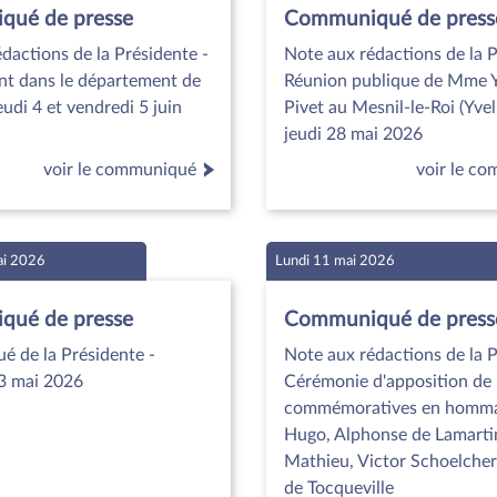
ué de presse
Communiqué de press
dactions de la Présidente -
Note aux rédactions de la P
t dans le département de
Réunion publique de Mme Y
eudi 4 et vendredi 5 juin
Pivet au Mesnil-le-Roi (Yveli
jeudi 28 mai 2026
voir le communiqué
voir le c
ai 2026
Lundi 11 mai 2026
ué de presse
Communiqué de press
 de la Présidente -
Note aux rédactions de la P
3 mai 2026
Cérémonie d'apposition de
commémoratives en hommag
Hugo, Alphonse de Lamartin
Mathieu, Victor Schoelcher 
de Tocqueville