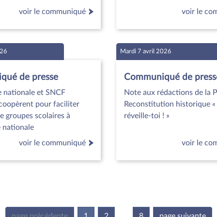
voir le communiqué
voir le c
026
Mardi 7 avril 2026
ué de presse
Communiqué de press
e nationale et SNCF
Note aux rédactions de la P
oopèrent pour faciliter
Reconstitution historique 
de groupes scolaires à
réveille-toi ! »
 nationale
voir le communiqué
voir le c
page précédente
1
(current)
2
8
page suivante