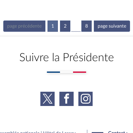
page précédente
1
(current)
2
8
page suivante
Suivre la Présidente