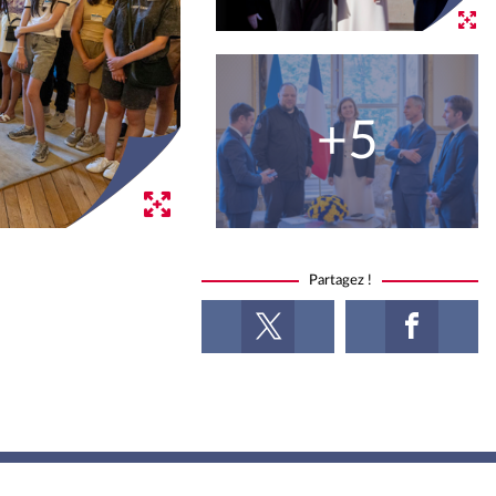
+5
Partagez !