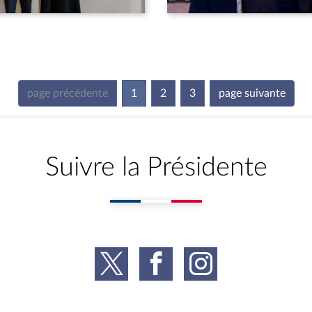
page précédente
1
(current)
2
3
page suivante
Suivre la Présidente