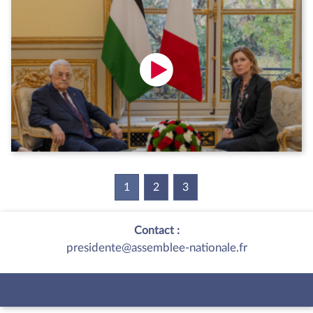
1
(current)
2
3
Contact :
presidente@assemblee-nationale.fr