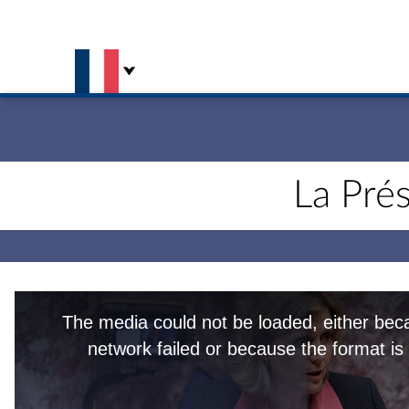
Aller au contenu
Aller en bas de la page
La Pré
This
is
The media could not be loaded, either bec
a
modal
network failed or because the format is
window.