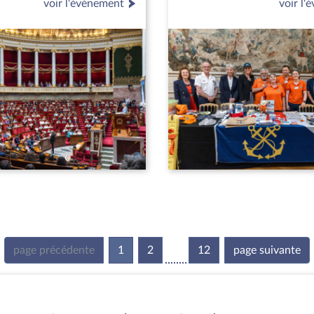
voir l'événement
voir l
page précédente
1
(current)
2
12
page suivante