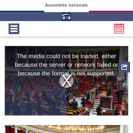
Assemblée nationale
Aller au contenu
Aller en bas de la page
This
is
The media could not be loaded, either
a
modal
because the server or network failed or
window.
because the format is not supported.
Play
Video